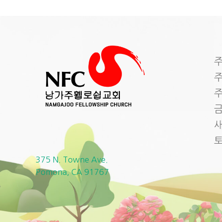
주
주
주
금
새
375 N. Towne Ave.
Pomona, CA 91767