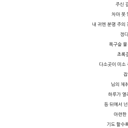
주신 
차마 못
내 귀엔 분명 주의
정다
옥구슬 물
초록
다소곳이 미소 
잡
님의 체취
하루가 열
등 뒤에서 넌
아련한 
기도 할수록