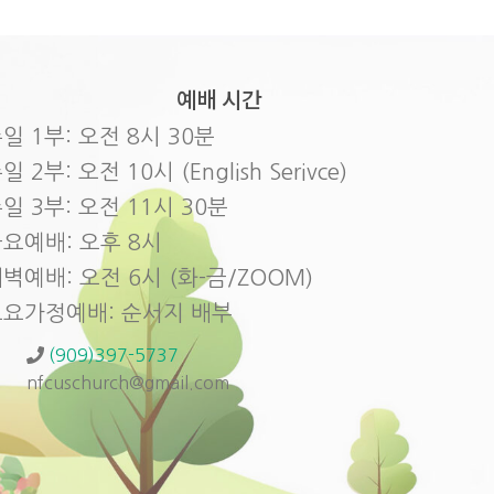
예배 시간
일 1부: 오전 8시 30분
일 2부: 오전 10시 (English Serivce)
일 3부: 오전 11시 30분
요예배: 오후 8시
벽예배: 오전 6시 (화-금/ZOOM)
토요가정예배: 순서지 배부
(909)397-5737
nfcuschurch@gmail.com