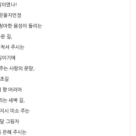
길이였나!
 믿을지언정
 청아한 음성이 들리는
운 길,
 적셔 주시는
길이기에
주는 사랑의 문양,
초길
 향 어리어
리는 새벽 길,
지시 미소 주는
달 그림자
 은혜 주시는