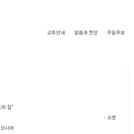
교회안내
말씀과 찬양
주일주보
도의 길”
– 소연
있으시어