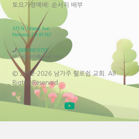
토요가정예배: 순서지 배부
375 N. Towne Ave.
Pomona, CA 91767
(909)397-5737
nfcuschurch@gmail.com
© 2012-2026 남가주 휄로쉽 교회. All
Rights Reserved.