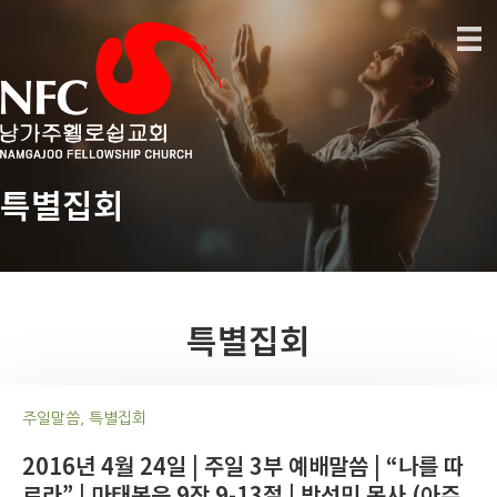
특별집회
특별집회
주일말씀, 특별집회
2016년 4월 24일 | 주일 3부 예배말씀 | “나를 따
르라” | 마태복음 9장 9-13절 | 박성민 목사 (아주