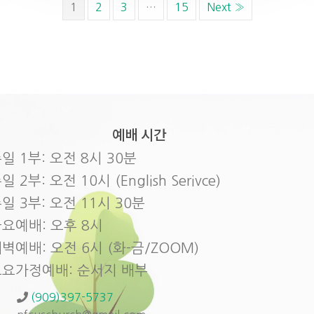
1
2
3
…
15
Next »
예배 시간
일 1부: 오전 8시 30분
일 2부: 오전 10시 (English Serivce)
일 3부: 오전 11시 30분
요예배: 오후 8시
벽예배: 오전 6시 (화-금/ZOOM)
토요가정예배: 순서지 배부
(909)397-5737