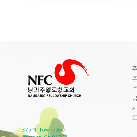
주
주
주
금
새
375 N. Towne Ave.