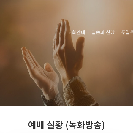
교회안내
말씀과 찬양
주일
예배 실황 (녹화방송)