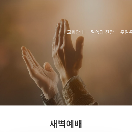
교회안내
말씀과 찬양
주일
새벽예배