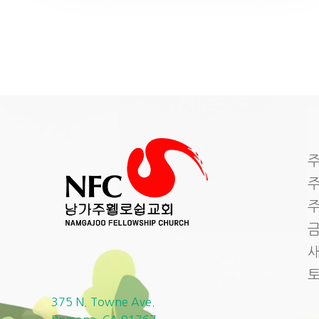
주
주
주
금
새
375 N. Towne Ave.