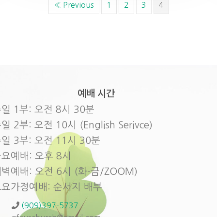
« Previous
1
2
3
4
예배 시간
일 1부: 오전 8시 30분
일 2부: 오전 10시 (English Serivce)
일 3부: 오전 11시 30분
요예배: 오후 8시
벽예배: 오전 6시 (화-금/ZOOM)
토요가정예배: 순서지 배부
(909)397-5737