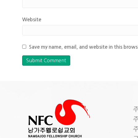
Website
Save my name, email, and website in this brows
주
주
주