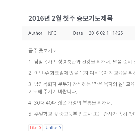
2016년 2월 첫주 중보기도제목
Author
NFC
Date
2016-02-11 14:25
금주 중보기도
1. 담임목사의 성령충만과 건강을 위해서. 말씀 준비 
2. 이번 주 화요일에 있을 목자 예비목자 재교육을 위
3. 담임목회자 부부가 참석하는 '작은 목자의 삶' 교
기도해 주시기 바랍니다.
4. 30대 40대 젊은 가정의 부흥을 위해서.
5. 주일학교 및 중고등부 전도사 또는 간사가 속히 
Like
0
Unlike
0