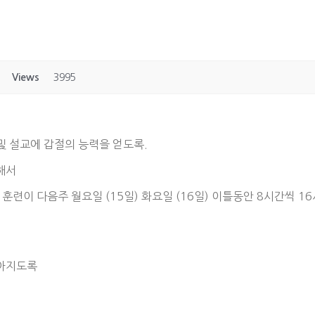
Views
3995
및 설교에 갑절의 능력을 얻도록.
해서
육 훈련이 다음주 월요일 (15일) 화요일 (16일) 이틀동안 8시간씩 
찾아지도록