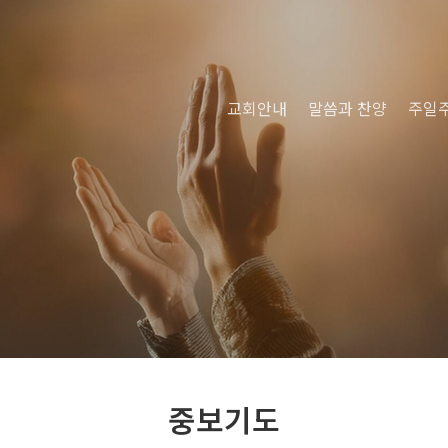
교회안내
말씀과 찬양
주일
중보기도