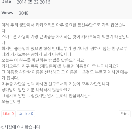
Date
2014-05-22 20:16
Views
3048
이제 우리 생활에서 카카오톡은 아주 중요한 통신수단으로 자리 잡았습니
다.
스마트폰 사용의 가장 큰비중을 차지하는 것이 카카오톡이 되었기 때문입니
다.
하지만 좋은일이 있으면 항상 반대급부가 있기마련. 원하지 않는 친구로부
터의 카카오톡은 공해가 되기 마련입니다.
오늘은 이 친구를 차단하는 방법을 말씀드리지요.
카카오톡의 친구 목록 (제일왼쪽)을 누르면 이름들이 쭉 나타나지요?
그 이름중 차단할 이름을 선택하고 그 이름을 1초정도 누르고 계시면 메뉴
가 뜹니다.
메뉴중 차단을 선택 하시면 친구로서의 기능이 모두 차단됩니다.
상대방이 알면 기분 나빠하지 않을까요?
그렇지요 알면 그렇겠지만 알지 못하니 안심하시길…
오늘은이만.
Like
0
Unlike
0
Print
«
새집에 이사왔습니다