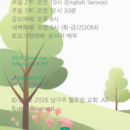
주일 2부: 오전 10시 (English Serivce)
주일 3부: 오전 11시 30분
금요예배: 오후 8시
새벽예배: 오전 6시 (화-금/ZOOM)
토요가정예배: 순서지 배부
375 N. Towne Ave.
Pomona, CA 91767
(909)397-5737
nfcuschurch@gmail.com
© 2012-2026 남가주 휄로쉽 교회. All
Rights Reserved.