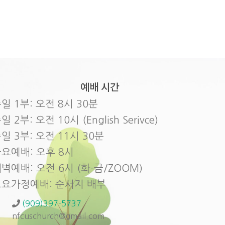
예배 시간
일 1부: 오전 8시 30분
일 2부: 오전 10시 (English Serivce)
일 3부: 오전 11시 30분
요예배: 오후 8시
벽예배: 오전 6시 (화-금/ZOOM)
토요가정예배: 순서지 배부
(909)397-5737
nfcuschurch@gmail.com