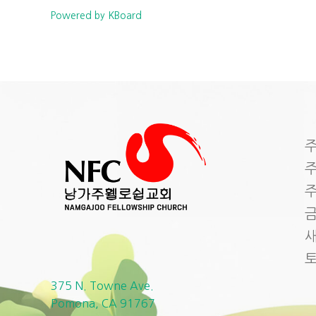
Powered by KBoard
주
주
주
금
새
375 N. Towne Ave.
Pomona, CA 91767