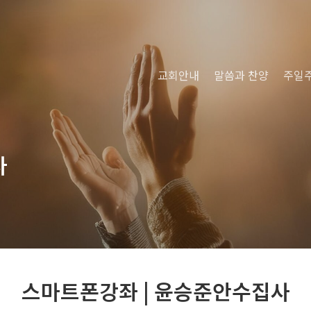
교회안내
말씀과 찬양
주일
사
스마트폰강좌 | 윤승준안수집사