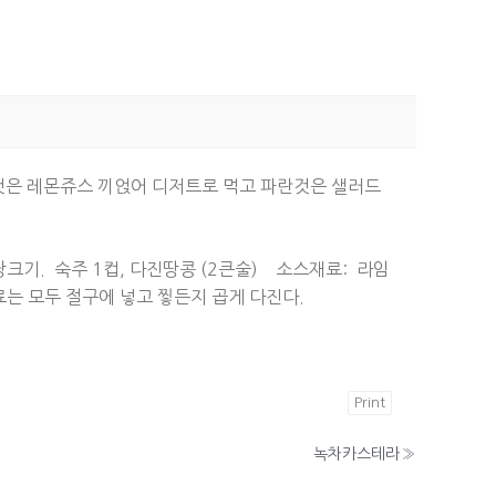
것은 레몬쥬스 끼얹어 디저트로 먹고 파란것은 샐러드
적당크기. 숙주 1컵, 다진땅콩 (2큰술) 소스재료: 라임
재료는 모두 절구에 넣고 찧든지 곱게 다진다.
Print
녹차카스테라
»