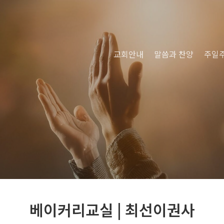
교회안내
말씀과 찬양
주일
베이커리교실 | 최선이권사