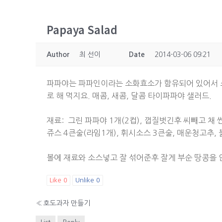
Papaya Salad
Author
최 선이
Date
2014-03-06 09:21
파파야는 파파인이라는 소화효소가 함유되어 있어서 
로 해 먹지요. 매콤, 새콤, 달콤 타이파파야 샐러드.
재료: 그린 파파야 1개(2컵), 껍질벗긴후 씨빼고 채 
쥬스 4큰술(라임1개), 휘시소스 3큰술, 매운청고추,
볼에 재료와 소스넣고 잘 섞어준후 잘게 부순 땅콩을 
Like
0
Unlike
0
«
호도과자 만들기