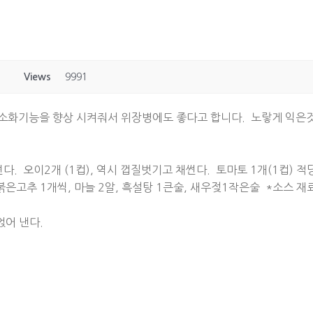
Views
9991
소화기능을 향상 시켜줘서 위장병에도 좋다고 합니다. 노랗게 익은
썬다. 오이2개 (1컵), 역시 껍질벗기고 채썬다. 토마토 1개(1컵) 
 붉은고추 1개씩, 마늘 2알, 흑설탕 1큰술, 새우젖1작은술 *소스 
얹어 낸다.