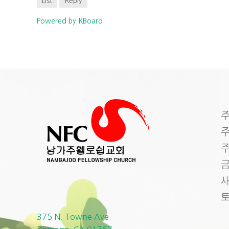
List
Reply
Powered by KBoard
주
주
주
금
새
375 N. Towne Ave.