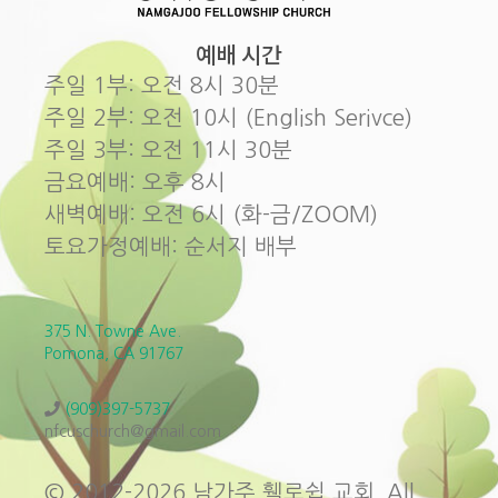
예배 시간
주일 1부: 오전 8시 30분
주일 2부: 오전 10시 (English Serivce)
주일 3부: 오전 11시 30분
금요예배: 오후 8시
새벽예배: 오전 6시 (화-금/ZOOM)
토요가정예배: 순서지 배부
375 N. Towne Ave.
Pomona, CA 91767
(909)397-5737
nfcuschurch@gmail.com
© 2012-2026 남가주 휄로쉽 교회. All