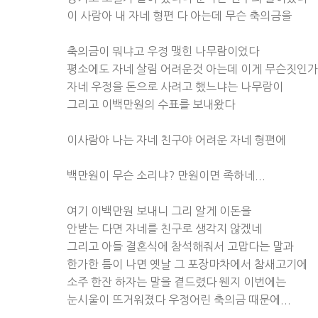
이 사람아 내 자네 형편 다 아는데 무슨 축의금을
축의금이 뭐냐고 우정 맺힌 나무람이었다
평소에도 자네 살림 어려운것 아는데 이게 무슨짓인가
자네 우정을 돈으로 사려고 했느냐는 나무람이
그리고 이백만원의 수표를 보내왔다
이사람아 나는 자네 친구야 어려운 자네 형편에
백만원이 무슨 소리냐? 만원이면 족하네...
여기 이백만원 보내니 그리 알게 이돈을
안받는 다면 자네를 친구로 생각지 않겠네
그리고 아들 결혼식에 참석해줘서 고맙다는 말과
한가한 틈이 나면 옛날 그 포장마차에서 참새고기에
소주 한잔 하자는 말을 곁드렸다 웬지 이번에는
눈시울이 뜨거워졌다 우정어린 축의금 때문에...