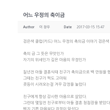
어느 우정의 축이금
Author
이 장우
Date
2017-03-15 15:47
검은색 클럽(카드) 어느 우정의 축의금 이야기 검은색
축의 금 그 뜻은 무엇인가
자기의 위세인가 깊은 마음의 우정인가
칠년전 아들 결혼식때 친구가 축의금으로 백 만원을 했
그때는 친구가 퍽도 고마워
콧등이 시려오는걸 겨우 감정을 눌렀다
친구에게 항상 감사한 마음으로 살았다.
그런데 몇일전 친구로부터 아들 결혼 청첩장을 받았다
웬지 기쁜 마음보다 걱정이 앞섰다.