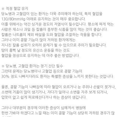
※ 적정 혈압 유지
당뇨병과 고혈압이 있는 환자는 더욱 주의해야 하는데, 특히 혈압을
130/80mmHg 아래로 유지하는 것이 매우 중요합니다.
이를 위해서는 약간 싱거운 정도의 저염식이 필수입니다. 평소에 짜게 먹는
사람은 채소나 과일 등 칼륨이 풍부한 식품을 많이 먹는 것이 좋습니다.
칼륨은 나트륨의 체외 배설을 도와 혈압을 조절하는 작용을 합니다.
그러나 이미 콩팥 기능이 많이 저하된 환자에게는
지나친 칼륨 섭취가 오히려 문제가 될 수 있으므로 주의가 필요합니다.
땀이 흠뻑 날 정도의 유산소 운동을 하는 것도
혈압을 정상으로 유지하는 데 아주 좋은 방법입니다.
※ 당뇨병, 고혈압 환자는 정기 진단 필수
그런데 문제는 당뇨병이나 고혈압 등으로 콩팥 기능이
30% 정도 나빠지더라도 환자는 특별한 증상을 느끼지 못한다는 것입니다.
물론, 콩팥 기능이 나빠짐에 따라 혈압이 오르거나 눈 주위나 손발이 붓거나,
소변에 거품이 많이 생기거나, 자다가 일어나 소변을 자주 보게 되거나,
입맛이 없고 쉽게 피로해진다거나 하는 증상이 생깁니다.
그러나 대부분의 경우에 이러한 증상이 심해져서 병원에
한번 가봐야 하겠다고 느낄 때는 이미 콩팥 기능이 상당히 저하된 경우가 많