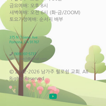
금요예배: 오후 8시
새벽예배: 오전 6시 (화-금/ZOOM)
토요가정예배: 순서지 배부
375 N. Towne Ave.
Pomona, CA 91767
(909)397-5737
nfcuschurch@gmail.com
© 2012-2026 남가주 휄로쉽 교회. All
Rights Reserved.