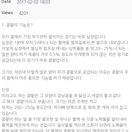
Date
2017-02-02 18:03
Views
4201
1. 콩팥의 기능은?
우리 몸에서 가장 부지런히 움직이는 장기는 바로 심장입니다.
심장은 1분에 무려 5리터나 되는 혈액을 펌프질해서 온 몸으로 내보냅니다.
이렇게 심장에서 열심히 펌프질 해내는 심박출량 중 약 20~ 25%나 되는
많은 양의 피가 체중의 겨우 0.5% 정도의 무게밖에 되지 않는 작은 장기로
공급되는데,이 장기가 바로 콩팥입니다.
크기는 작은데 이렇게 많은 양의 피가 콩팥으로 공급되는 이유는 콩팥이 우
리 몸에서 아주 중요한 기능을 하기 때문입니다.
신장
이라고도 하는 콩팥은 그 모양이 강낭콩을 꼭 닮았고,색깔이 팥과 같다
고 해서 ‘콩팥’이라고 부릅니다. 크기는 어른 주먹만 하고
무게는 200~ 250g 정도인데, 허리뼈 양쪽으로 등 쪽에 한 개씩 자리 잡고
있습니다.
콩팥이 하는 일 중 가장 중요한 일 하나는 혈액 속 각종 노폐물을 걸러내서
혈액을 깨끗하게 하는 것입니다. 음식물을 먹으면 소화가 되면서 노폐물이
형액 속에 쌓이게 되는데, 이 혈액이 콩팥을 지나면서 깨끗하게 걸러지고 노