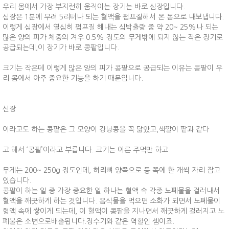
우리 몸에서 가장 부지런히 움직이는 장기는 바로 심장입니다.
심장은 1분에 무려 5리터나 되는 혈액을 펌프질해서 온 몸으로 내보냅니다.
이렇게 심장에서 열심히 펌프질 해내는 심박출량 중 약 20~ 25%나 되는
많은 양의 피가 체중의 겨우 0.5% 정도의 무게밖에 되지 않는 작은 장기로
공급되는데,이 장기가 바로 콩팥입니다.
크기는 작은데 이렇게 많은 양의 피가 콩팥으로 공급되는 이유는 콩팥이 우
리 몸에서 아주 중요한 기능을 하기 때문입니다.
신장
이라고도 하는 콩팥은 그 모양이 강낭콩을 꼭 닮았고,색깔이 팥과 같다
고 해서 ‘콩팥’이라고 부릅니다. 크기는 어른 주먹만 하고
무게는 200~ 250g 정도인데, 허리뼈 양쪽으로 등 쪽에 한 개씩 자리 잡고
있습니다.
콩팥이 하는 일 중 가장 중요한 일 하나는 혈액 속 각종 노폐물을 걸러내서
혈액을 깨끗하게 하는 것입니다. 음식물을 먹으면 소화가 되면서 노폐물이
형액 속에 쌓이게 되는데, 이 혈액이 콩팥을 지나면서 깨끗하게 걸러지고 노
폐물은 소변으로배출됩니다.정수기와 같은 역할인 셈이죠.