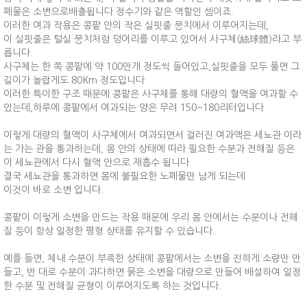
폐물은 소변으로배출됩니다.정수기와 같은 역할인 셈이죠.
이러한 여과 작용은 콩팥 안의 작은 실핏줄 뭉치에서 이루어지는데,
이 실핏줄은 털실 뭉치처럼 덩어리를 이루고 있어서 사구체(絲球體)라고 부
릅니다.
사구체는 한 쪽 콩팥에 약 100만개 정도씩 들어있고,실핏줄을 모두 풀면 그
길이가 놀랍게도 80Km 정도입니다.
이러한 특이한 구조 때문에 콩팥은 사구체를 통해 대량의 혈액을 여과할 수
있는데,하루에 콩팥에서 여과되는 양은 무려 150~180리터입니다.
이렇게 대량의 혈액이 사구체에서 여과되면서 걸러진 여과액은 세뇨관 이라
는 가는 관을 통과하는데, 몸 안의 상태에 따라 필요한 수분과 전해질 등은
이 세뇨관에서 다시 혈액 안으로 재흡수 됩니다.
결국 세뇨관을 통과하면 몸에 불필요한 노폐물만 남게 되는데
이것이 바로 소변 입니다.
콩팥이 이렇게 소변을 만드는 작용 때문에 우리 몸 안에서는 수분이나 전해
질 등이 항상 일정한 평형 상태를 유지할 수 있습니다.
예를 들면, 체내 수분이 부족한 상태에 콩팥에서는 소변을 진하게 소량만 만
들고, 반 대로 수분이 과다하면 묽은 소변을 대량으로 만들어 배설하여 일정
한 수분 및 전해질 균형이 이루어지도록 하는 것입니다.