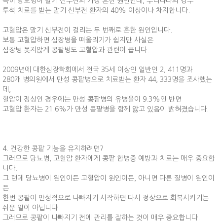
특히 당뇨병이 말기 신부전의 가장 흔한 원인인데, 우리나라의 경우
투석 치료를 받는 말기 신부전 환자의 40% 이상이나 차지합니다.
고혈압은 말기 신부전이 걸리는 두 번째로 흔한 원인입니다.
보통 고혈압하면 심장병을 떠올리기가 쉽지만 사실은
심장병 못지않게 콩팥병도 고혈압과 관련이 큽니다.
2009년에 대한심장학회에서 전국 35세 이상인 일반인 2, 411명과
280개 병의원에서 만성 콩팥병으로 치료받는 환자 44, 333명을 조사했는
데,
혈압이 정상인 경우에는 만성 콩팥병의 유병율이 9.3%인 반면
고혈압 환자는 21.6%가 만성 콩팥병을 함께 앓고 있음이 밝혀졌습니다.
4. 건강한 콩팥 기능을 유지하려면?
그러므로 당뇨병, 고혈압 환자에게 콩팥 합병증 예방과 치료는 매우 중요합
니다.
그 런데 당뇨병이 원인이든 고혈압이 원인이든, 아니면 다른 질병이 원인이
든
한번 콩팥이 만성적으로 나빠지기 시작하면 다시 정상으로 회복시키기는
쉬운 일이 아닙니다.
그러므로 콩팥이 나빠지기 전에 관리를 잘하는 것이 매우 중요합니다.