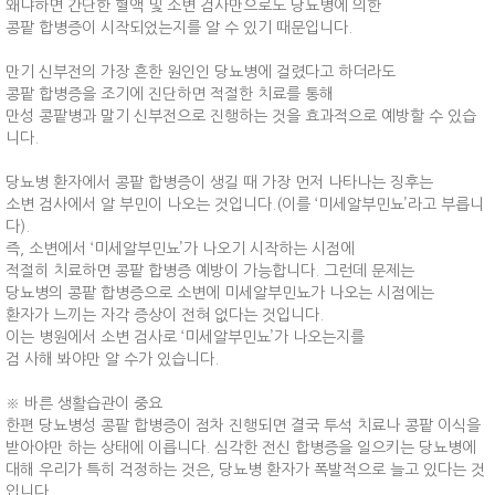
왜냐하면 간단한 혈액 및 소변 검사만으로도 당뇨병에 의한
콩팥 합병증이 시작되었는지를 알 수 있기 때문입니다.
만기 신부전의 가장 흔한 원인인 당뇨병에 걸렸다고 하더라도
콩팥 합병증을 조기에 진단하면 적절한 치료를 통해
만성 콩팥병과 말기 신부전으로 진행하는 것을 효과적으로 예방할 수 있습
니다.
당뇨병 환자에서 콩팥 합병증이 생길 때 가장 먼저 나타나는 징후는
소변 검사에서 알 부민이 나오는 것입니다.(이를 ‘미세알부민뇨’라고 부릅니
다).
즉, 소변에서 ‘미세알부민뇨’가 나오기 시작하는 시점에
적절히 치료하면 콩팥 합병증 예방이 가능합니다. 그런데 문제는
당뇨병의 콩팥 합병증으로 소변에 미세알부민뇨가 나오는 시점에는
환자가 느끼는 자각 증상이 전혀 없다는 것입니다.
이는 병원에서 소변 검사로 ‘미세알부민뇨’가 나오는지를
검 사해 봐야만 알 수가 있습니다.
※ 바른 생활습관이 중요
한편 당뇨병성 콩팥 합병증이 점차 진행되면 결국 투석 치료나 콩팥 이식을
받아야만 하는 상태에 이릅니다. 심각한 전신 합병증을 일으키는 당뇨병에
대해 우리가 특히 걱정하는 것은, 당뇨병 환자가 폭발적으로 늘고 있다는 것
입니다.