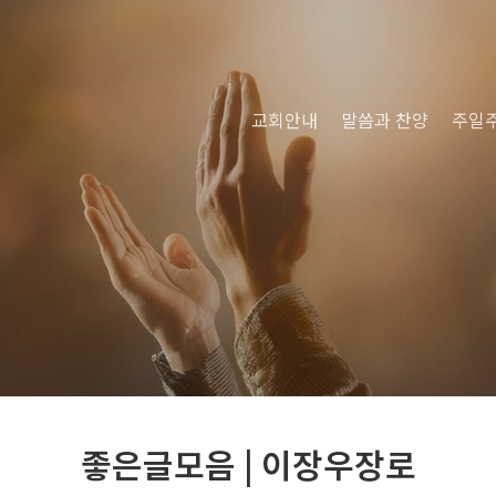
교회안내
말씀과 찬양
주일
좋은글모음 | 이장우장로