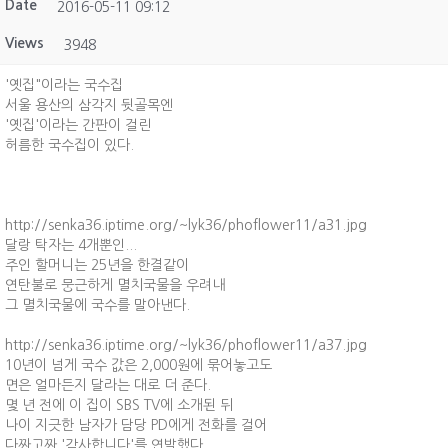
Date
2016-05-11 09:12
Views
3948
'옛집"이라는 국수집
서울 용산의 삼각지 뒷골목엔
'옛집'이라는 간판이 걸린
허름한 국수집이 있다.
http://senka36.iptime.org/~lyk36/phoflower11/a31.jpg
달랑 탁자는 4개뿐인...
주인 할머니는 25년을 한결같이
연탄불로 뭉근하게 멸치국물을 우려내
그 멸치국물에 국수를 말아낸다.
http://senka36.iptime.org/~lyk36/phoflower11/a37.jpg
10년이 넘게 국수 값은 2,000원에 묶어놓고도
면은 얼마든지 달라는 대로 더 준다.
몇 년 전에 이 집이 SBS TV에 소개된 뒤
나이 지긋한 남자가 담당 PD에게 전화를 걸어
다짜고짜 '감사합니다'를 연발했다.