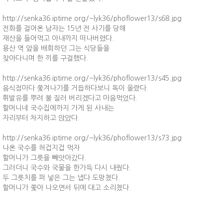
http://senka36.iptime.org/~lyk36/phoflower13/s68.jpg
전화를 걸어온 남자는 15년 전 사기를 당해
재산을 들어먹고 아내까지 떠나버렸다.
용산 역 앞을 배회하던 그는 식당들을
찾아다니며 한 끼를 구걸했다.
http://senka36.iptime.org/~lyk36/phoflower13/s45.jpg
음식점마다 쫓겨나기를 거듭하다보니 독이 올랐다.
휘발유를 뿌려 불 질러 버리겠다고 마음먹었다.
할머니네 국수집에까지 가게 된 사내는
자리부터 차지하고 앉았다.
http://senka36.iptime.org/~lyk36/phoflower13/s73.jpg
나온 국수를 허겁지겁 먹자
할머니가 그릇을 빼앗아갔다.
그러더니 국수와 국물을 한가득 다시 내줬다.
두 그릇치를 퍼 넣은 그는 냅다 도망쳤다.
할머니가 쫓아 나오면서 뒤에 대고 소리쳤다.