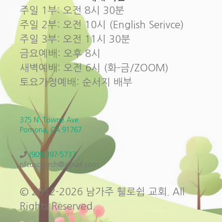
주일 1부: 오전 8시 30분
주일 2부: 오전 10시 (English Serivce)
주일 3부: 오전 11시 30분
금요예배: 오후 8시
새벽예배: 오전 6시 (화-금/ZOOM)
토요가정예배: 순서지 배부
375 N. Towne Ave.
Pomona, CA 91767
(909)397-5737
nfcuschurch@gmail.com
© 2012-2026 남가주 휄로쉽 교회. All
Rights Reserved.