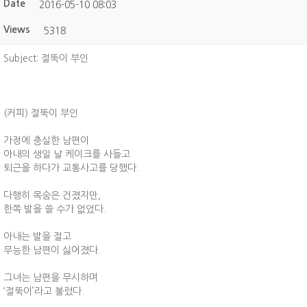
Date
2016-05-10 08:03
Views
5318
Subject: 절뚝이 부인
(커피) 절뚝이 부인
가정에 충실한 남편이
아내의 생일 날 케이크를 사들고
퇴근을 하다가 교통사고를 당했다.
다행히 목숨은 건졌지만,
한쪽 발을 쓸 수가 없었다.
아내는 발을 절고
무능한 남편이 싫어졌다.
그녀는 남편을 무시하며
‘절뚝이’라고 불렀다.