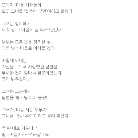
그러자, 마을 사람들이
모두 그녀를 ‘절뚝이 부인’이라고 불렀다.
그녀는 창피해서
더 이상 그 마을에 살 수가 없었다.
부부는 모든 것을 정리한 후,
다른 낯선 마을로 이사를 갔다.
마침내 아내는
자신을 그토록 사랑했던 남편을
무시한 것이 얼마나 잘못이었는지
크게 뉘우쳤다.
그녀는 그곳에서
남편을 ‘박사님’이라 불렀다.
그러자, 마을 사람 모두가
그녀를 ‘박사 부인’이라고 불러 주었다.
'뿌린 대로 거둔다. '
참ㅡ마음에~~^^와닿네요