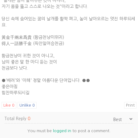
"날개는 남이 달아주는 것이 아니라,
자기 몸을 뚫고 스스로 나오는 것"이라고 합니다.
당신 속에 숨어있는 꿈의 날개를 활짝 펴고, 높이 날아오르는 멋진 하루되세
요.
黃金千兩未爲貴 (황금천냥미위귀)
得人一語勝千金 (득인일어승천금)
황금천냥이 귀한 것이 아니고,
남의 좋은 말 한 마디 듣는 것이
천금보다 낫다.
●'배려'와 '이해' 정말 아름다운 단어입니다. ●●
좋은아침
힘찬하루되시길
Like
0
Unlike
0
Print
Total Reply
0
You must be
logged in
to post a comment.