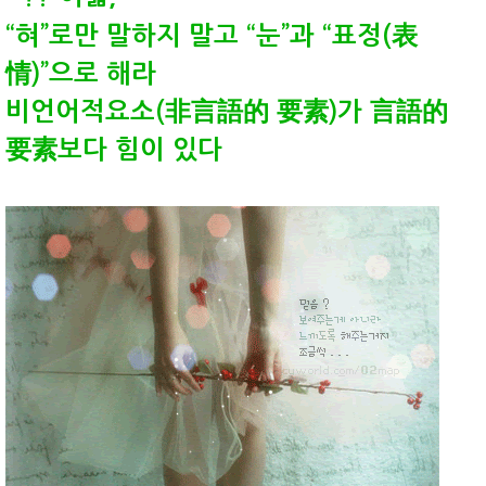
“혀”로만 말하지 말고 “눈”과 “표정(表
情)”으로 해라
비언어적요소(非言語的 要素)가 言語的
要素보다 힘이 있다