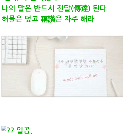
나의 말은 반드시 전달(傳達) 된다
허물은 덮고 稱讚은 자주 해라
일곱,