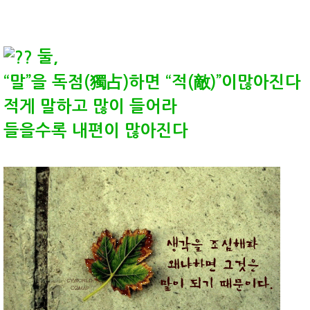
둘,
“말”을 독점(獨占)하면 “적(敵)”이많아진다
적게 말하고 많이 들어라
들을수록 내편이 많아진다