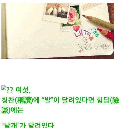
여섯,
칭찬(稱讚)에 “발”이 달려있다면 험담(險
談)에는
“날개”가 달려있다