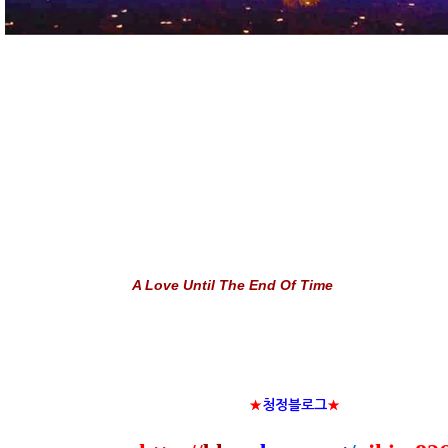
A Love Until The End Of Time
★
청정블로그
★