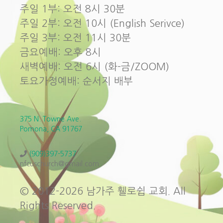
주일 1부: 오전 8시 30분
주일 2부: 오전 10시 (English Serivce)
주일 3부: 오전 11시 30분
금요예배: 오후 8시
새벽예배: 오전 6시 (화-금/ZOOM)
토요가정예배: 순서지 배부
375 N. Towne Ave.
Pomona, CA 91767
(909)397-5737
nfcuschurch@gmail.com
© 2012-2026 남가주 휄로쉽 교회. All
Rights Reserved.