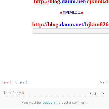
http://
blog
.
daum
.
net
/
cjkim82
★
청정2블로그
★
h
ttp://
blog
.
daum
.
net
/
hjkim826
Like
0
Unlike
0
Print
Total Reply
0
You must be
logged in
to post a comment.