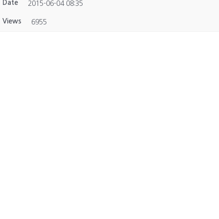
Date
2015-06-04 08:35
Views
6955
★암을 극복 할 수 있는 반가운 소식 ★
★장미 100만송이를 선물합니다★
★ A Love Until The End Of Time★
표시하기 클릭후 보세요