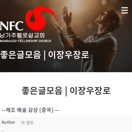
좋은글모음 | 이장우장로
좋은글모음 | 이장우장로
--체조 예술 감상 [중국]---
Author
이 장우