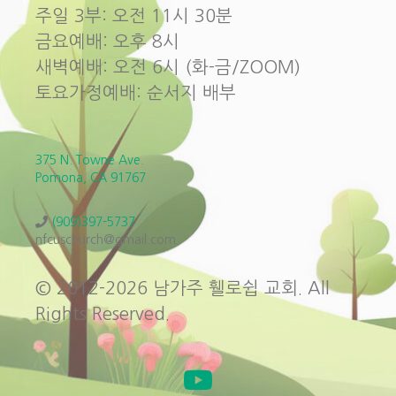
주일 3부: 오전 11시 30분
금요예배: 오후 8시
새벽예배: 오전 6시 (화-금/ZOOM)
토요가정예배: 순서지 배부
375 N. Towne Ave.
Pomona, CA 91767
(909)397-5737
nfcuschurch@gmail.com
© 2012-2026 남가주 휄로쉽 교회. All
Rights Reserved.