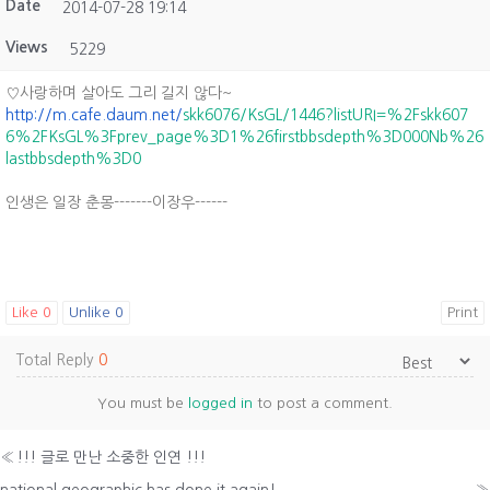
Date
2014-07-28 19:14
Views
5229
♡사랑하며 살아도 그리 길지 않다~
http://m.cafe.daum.net/
skk6076/KsGL/1446?listURI=%2Fskk607
6%2FKsGL%3Fprev_page%3D1%26firstbbsdepth%3D000Nb%26
lastbbsdepth%3D0
인생은 일장 춘몽-------이장우------
Like
0
Unlike
0
Print
Total Reply
0
You must be
logged in
to post a comment.
«
!!! 글로 만난 소중한 인연 !!!
national geographic has done it again!
»