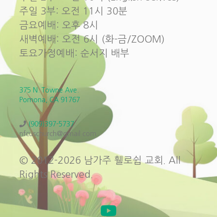
주일 3부: 오전 11시 30분
금요예배: 오후 8시
새벽예배: 오전 6시 (화-금/ZOOM)
토요가정예배: 순서지 배부
375 N. Towne Ave.
Pomona, CA 91767
(909)397-5737
nfcuschurch@gmail.com
© 2012-2026 남가주 휄로쉽 교회. All
Rights Reserved.