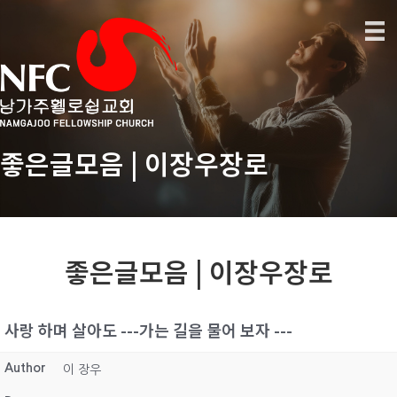
좋은글모음 | 이장우장로
좋은글모음 | 이장우장로
사랑 하며 살아도 ---가는 길을 물어 보자 ---
Author
이 장우