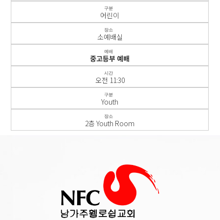
구분
어린이
장소
소예배실
예배
중고등부 예배
시간
오전 11:30
구분
Youth
장소
2층 Youth Room