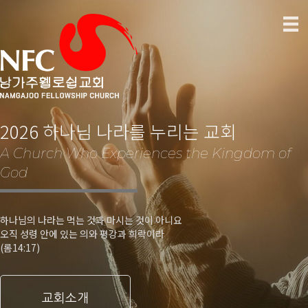
2026 하나님 나라를 누리는 교회
A Church Who Experiences the Kingdom of
God
하나님의 나라는 먹는 것과 마시는 것이 아니요
오직 성령 안에 있는 의와 평강과 희락이라
(롬14:17)
교회소개