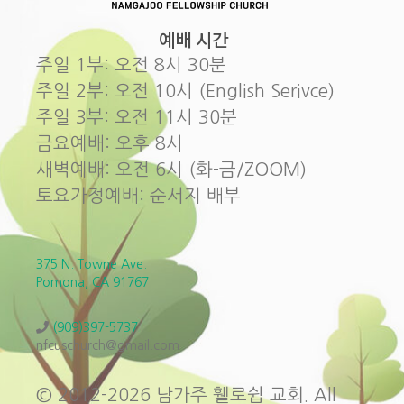
예배 시간
주일 1부: 오전 8시 30분
주일 2부: 오전 10시 (English Serivce)
주일 3부: 오전 11시 30분
금요예배: 오후 8시
새벽예배: 오전 6시 (화-금/ZOOM)
토요가정예배: 순서지 배부
375 N. Towne Ave.
Pomona, CA 91767
(909)397-5737
nfcuschurch@gmail.com
© 2012-2026 남가주 휄로쉽 교회. All