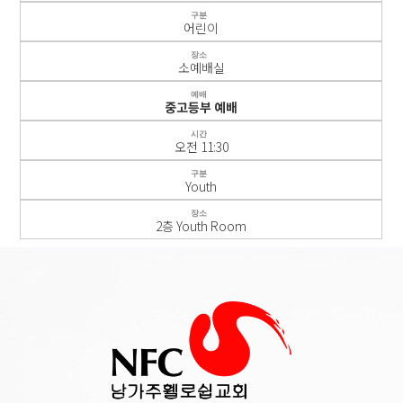
구분
어린이
장소
소예배실
예배
중고등부 예배
시간
오전 11:30
구분
Youth
장소
2층 Youth Room