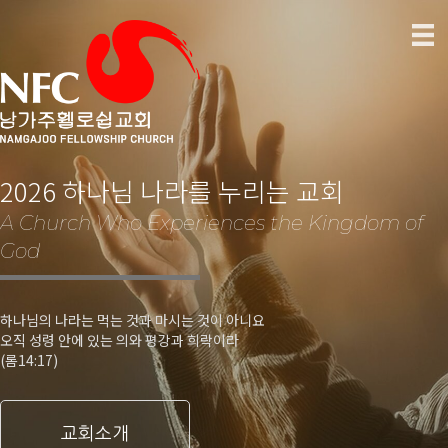
2026 하나님 나라를 누리는 교회
A Church Who Experiences the Kingdom of
God
하나님의 나라는 먹는 것과 마시는 것이 아니요
오직 성령 안에 있는 의와 평강과 희락이라
(롬14:17)
교회소개