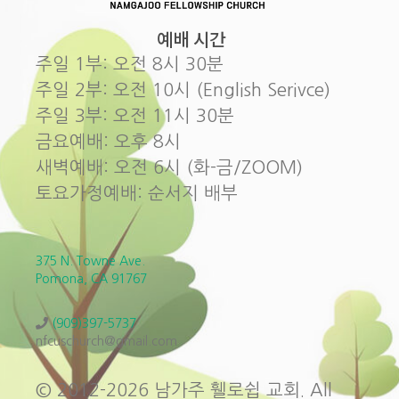
예배 시간
주일 1부: 오전 8시 30분
주일 2부: 오전 10시 (English Serivce)
주일 3부: 오전 11시 30분
금요예배: 오후 8시
새벽예배: 오전 6시 (화-금/ZOOM)
토요가정예배: 순서지 배부
375 N. Towne Ave.
Pomona, CA 91767
(909)397-5737
nfcuschurch@gmail.com
© 2012-2026 남가주 휄로쉽 교회. All