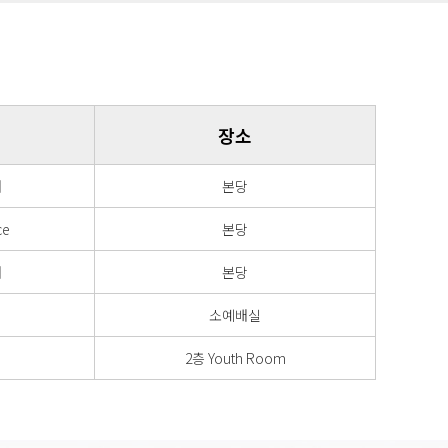
장소
배
본당
ce
본당
배
본당
소예배실
2층 Youth Room