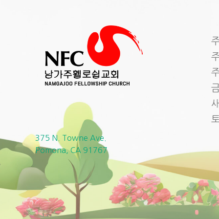
주
주
주
금
새
375 N. Towne Ave.
Pomona, CA 91767