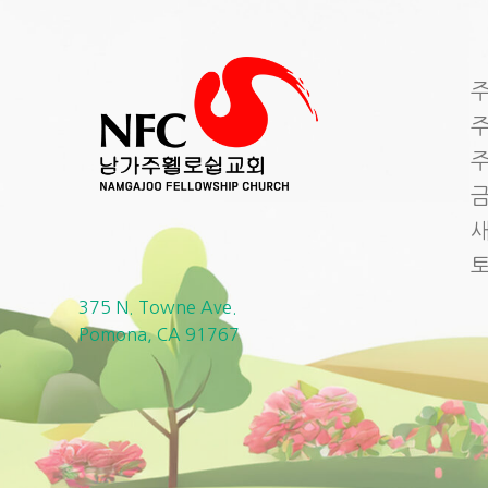
주
주
주
금
새
375 N. Towne Ave.
Pomona, CA 91767