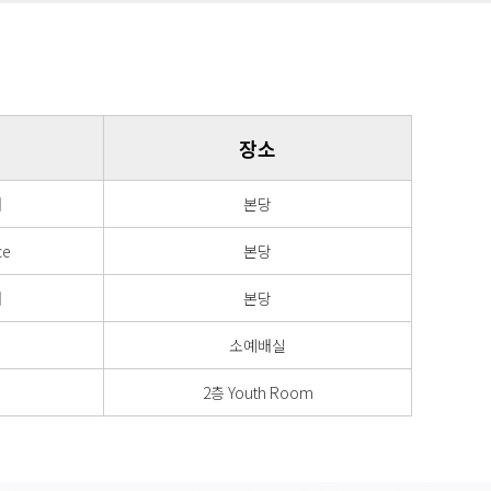
장소
배
본당
ce
본당
배
본당
소예배실
2층 Youth Room