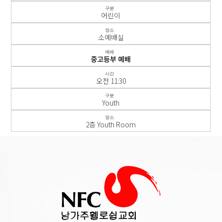
구분
어린이
장소
소예배실
예배
중고등부 예배
시간
오전 11:30
구분
Youth
장소
2층 Youth Room