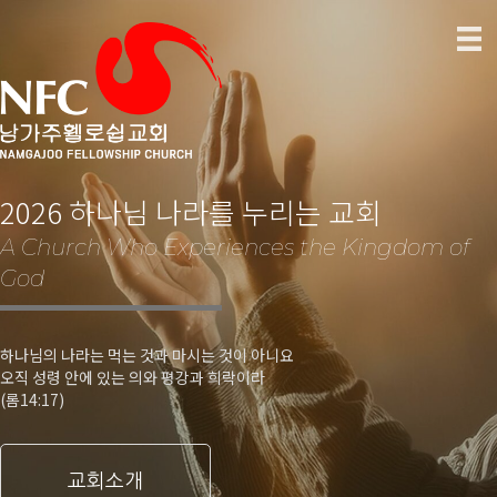
2026 하나님 나라를 누리는 교회
A Church Who Experiences the Kingdom of
God
하나님의 나라는 먹는 것과 마시는 것이 아니요
오직 성령 안에 있는 의와 평강과 희락이라
(롬14:17)
교회소개