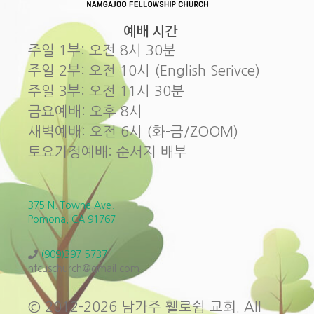
예배 시간
주일 1부: 오전 8시 30분
주일 2부: 오전 10시 (English Serivce)
주일 3부: 오전 11시 30분
금요예배: 오후 8시
새벽예배: 오전 6시 (화-금/ZOOM)
토요가정예배: 순서지 배부
375 N. Towne Ave.
Pomona, CA 91767
(909)397-5737
nfcuschurch@gmail.com
© 2012-2026 남가주 휄로쉽 교회. All