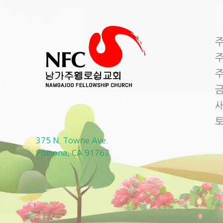
주
주
주
금
새
375 N. Towne Ave.
Pomona, CA 91767