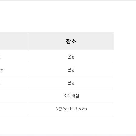
장소
배
본당
ce
본당
배
본당
소예배실
2층 Youth Room