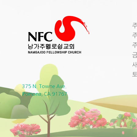
주
주
주
금
새
375 N. Towne Ave.
Pomona, CA 91767