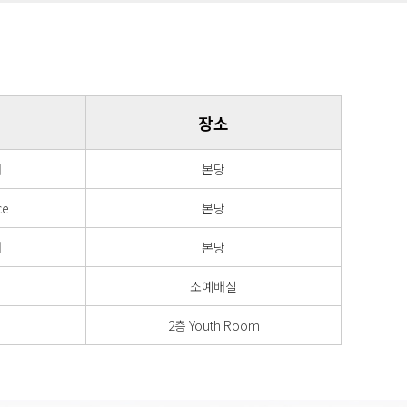
장소
배
본당
ce
본당
배
본당
소예배실
2층 Youth Room