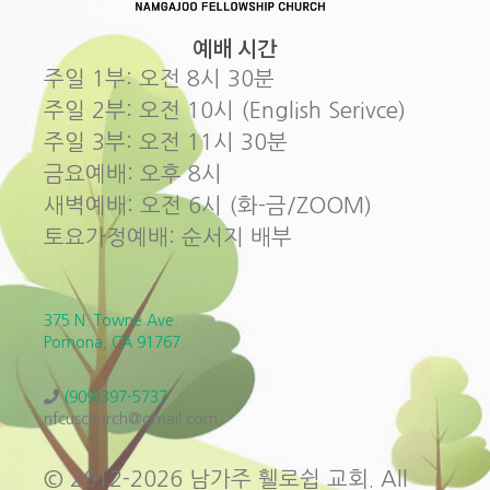
예배 시간
주일 1부: 오전 8시 30분
주일 2부: 오전 10시 (English Serivce)
주일 3부: 오전 11시 30분
금요예배: 오후 8시
새벽예배: 오전 6시 (화-금/ZOOM)
토요가정예배: 순서지 배부
375 N. Towne Ave.
Pomona, CA 91767
(909)397-5737
nfcuschurch@gmail.com
© 2012-2026 남가주 휄로쉽 교회. All