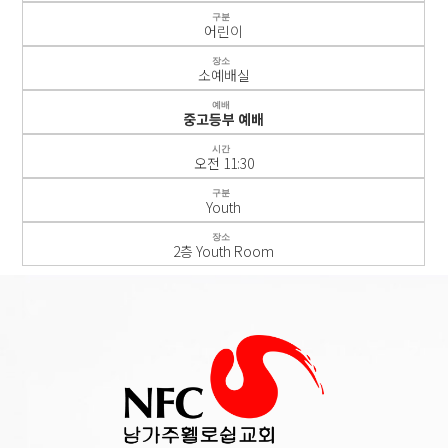
구분
어린이
장소
소예배실
예배
중고등부 예배
시간
오전 11:30
구분
Youth
장소
2층 Youth Room