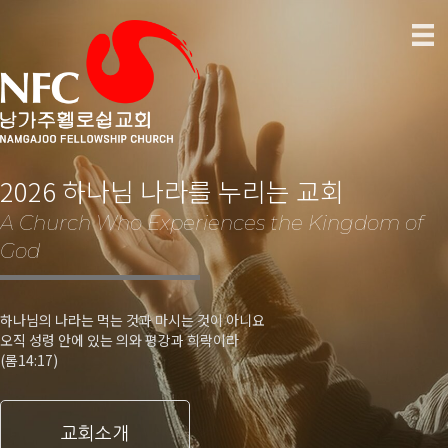
2026 하나님 나라를 누리는 교회
A Church Who Experiences the Kingdom of
God
하나님의 나라는 먹는 것과 마시는 것이 아니요
오직 성령 안에 있는 의와 평강과 희락이라
(롬14:17)
교회소개