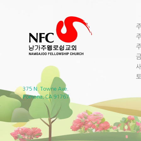
주
주
주
금
새
375 N. Towne Ave.
Pomona, CA 91767