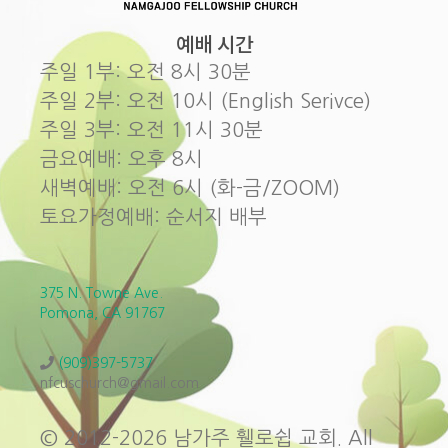
예배 시간
주일 1부: 오전 8시 30분
주일 2부: 오전 10시 (English Serivce)
주일 3부: 오전 11시 30분
금요예배: 오후 8시
새벽예배: 오전 6시 (화-금/ZOOM)
토요가정예배: 순서지 배부
375 N. Towne Ave.
Pomona, CA 91767
(909)397-5737
nfcuschurch@gmail.com
© 2012-2026 남가주 휄로쉽 교회. All