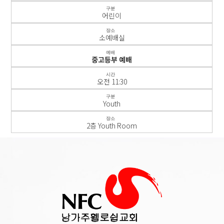
구분
어린이
장소
소예배실
예배
중고등부 예배
시간
오전 11:30
구분
Youth
장소
2층 Youth Room