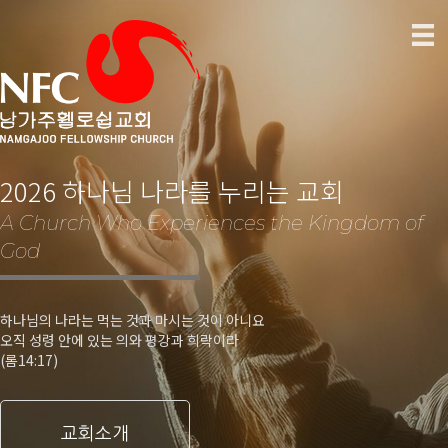
2026 하나님 나라를 누리는 교회
A Church Who Experiences the Kingdom of
God
하나님의 나라는 먹는 것과 마시는 것이 아니요
오직 성령 안에 있는 의와 평강과 희락이라
(롬14:17)
교회소개