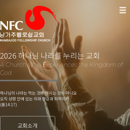
2026 하나님 나라를 누리는 교회
A Church Who Experiences the Kingdom of
God
하나님의 나라는 먹는 것과 마시는 것이 아니요
오직 성령 안에 있는 의와 평강과 희락이라
(롬14:17)
교회소개