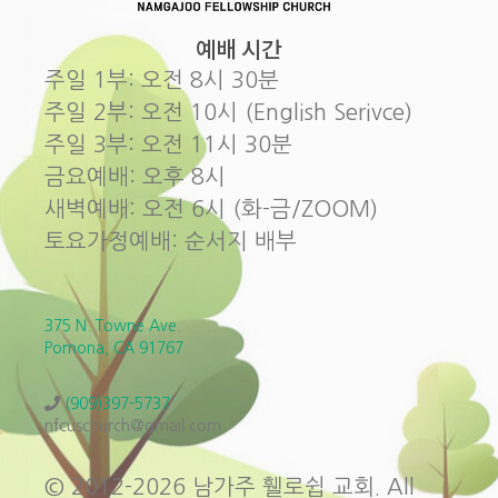
예배 시간
주일 1부: 오전 8시 30분
주일 2부: 오전 10시 (English Serivce)
주일 3부: 오전 11시 30분
금요예배: 오후 8시
새벽예배: 오전 6시 (화-금/ZOOM)
토요가정예배: 순서지 배부
375 N. Towne Ave.
Pomona, CA 91767
(909)397-5737
nfcuschurch@gmail.com
© 2012-2026 남가주 휄로쉽 교회. All