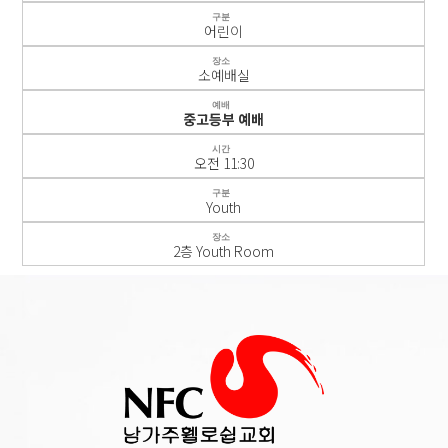
구분
어린이
장소
소예배실
예배
중고등부 예배
시간
오전 11:30
구분
Youth
장소
2층 Youth Room