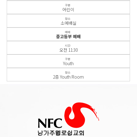
구분
어린이
장소
소예배실
예배
중고등부 예배
시간
오전 11:30
구분
Youth
장소
2층 Youth Room