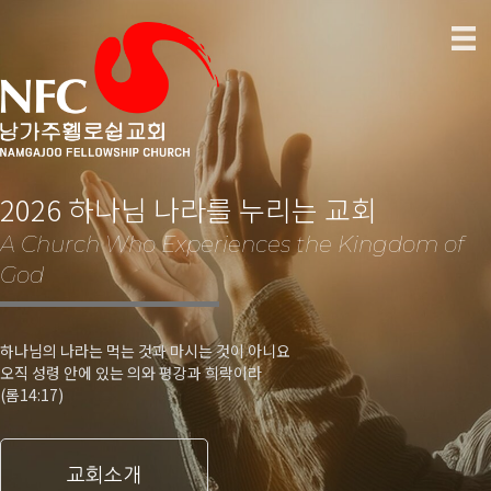
2026 하나님 나라를 누리는 교회
A Church Who Experiences the Kingdom of
God
하나님의 나라는 먹는 것과 마시는 것이 아니요
오직 성령 안에 있는 의와 평강과 희락이라
(롬14:17)
교회소개