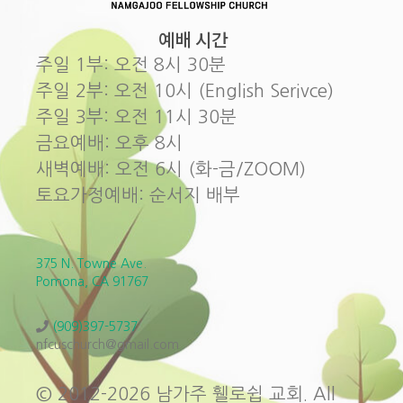
예배 시간
주일 1부: 오전 8시 30분
주일 2부: 오전 10시 (English Serivce)
주일 3부: 오전 11시 30분
금요예배: 오후 8시
새벽예배: 오전 6시 (화-금/ZOOM)
토요가정예배: 순서지 배부
375 N. Towne Ave.
Pomona, CA 91767
(909)397-5737
nfcuschurch@gmail.com
© 2012-2026 남가주 휄로쉽 교회. All