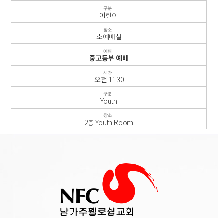
구분
어린이
장소
소예배실
예배
중고등부 예배
시간
오전 11:30
구분
Youth
장소
2층 Youth Room