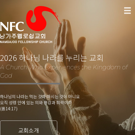
2026 하나님 나라를 누리는 교회
A Church Who Experiences the Kingdom of
God
하나님의 나라는 먹는 것과 마시는 것이 아니요
오직 성령 안에 있는 의와 평강과 희락이라
(롬14:17)
교회소개