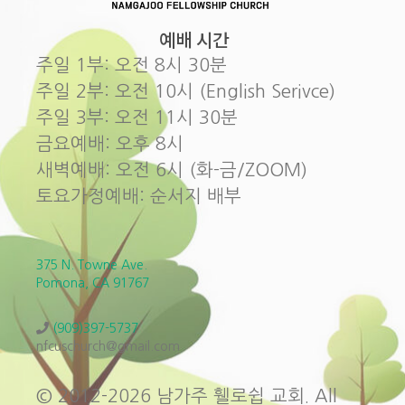
예배 시간
주일 1부: 오전 8시 30분
주일 2부: 오전 10시 (English Serivce)
주일 3부: 오전 11시 30분
금요예배: 오후 8시
새벽예배: 오전 6시 (화-금/ZOOM)
토요가정예배: 순서지 배부
375 N. Towne Ave.
Pomona, CA 91767
(909)397-5737
nfcuschurch@gmail.com
© 2012-2026 남가주 휄로쉽 교회. All