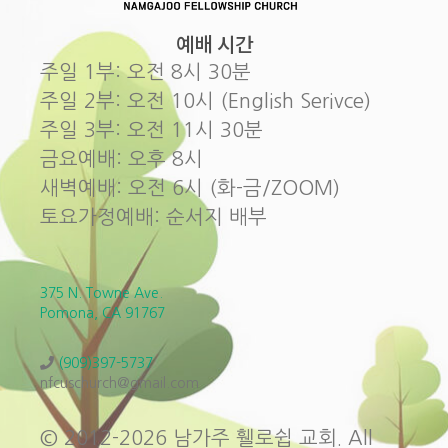
예배 시간
주일 1부: 오전 8시 30분
주일 2부: 오전 10시 (English Serivce)
주일 3부: 오전 11시 30분
금요예배: 오후 8시
새벽예배: 오전 6시 (화-금/ZOOM)
토요가정예배: 순서지 배부
375 N. Towne Ave.
Pomona, CA 91767
(909)397-5737
nfcuschurch@gmail.com
© 2012-2026 남가주 휄로쉽 교회. All