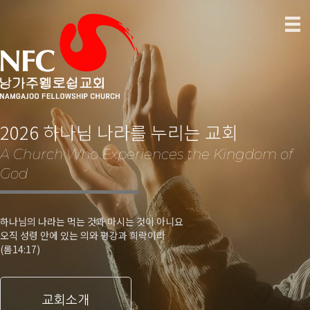
2026 하나님 나라를 누리는 교회
A Church Who Experiences the Kingdom of
God
하나님의 나라는 먹는 것과 마시는 것이 아니요
오직 성령 안에 있는 의와 평강과 희락이라
(롬14:17)
교회소개