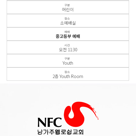
구분
어린이
장소
소예배실
예배
중고등부 예배
시간
오전 11:30
구분
Youth
장소
2층 Youth Room