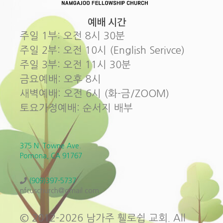
예배 시간
주일 1부: 오전 8시 30분
주일 2부: 오전 10시 (English Serivce)
주일 3부: 오전 11시 30분
금요예배: 오후 8시
새벽예배: 오전 6시 (화-금/ZOOM)
토요가정예배: 순서지 배부
375 N. Towne Ave.
Pomona, CA 91767
(909)397-5737
nfcuschurch@gmail.com
© 2012-2026 남가주 휄로쉽 교회. All