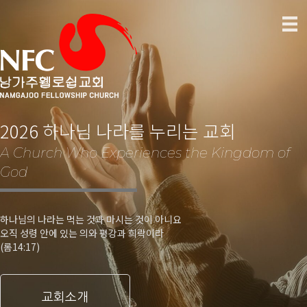
2026 하나님 나라를 누리는 교회
A Church Who Experiences the Kingdom of
God
하나님의 나라는 먹는 것과 마시는 것이 아니요
오직 성령 안에 있는 의와 평강과 희락이라
(롬14:17)
교회소개