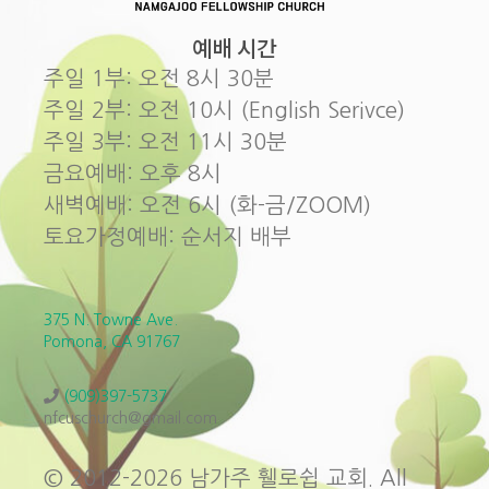
예배 시간
주일 1부: 오전 8시 30분
주일 2부: 오전 10시 (English Serivce)
주일 3부: 오전 11시 30분
금요예배: 오후 8시
새벽예배: 오전 6시 (화-금/ZOOM)
토요가정예배: 순서지 배부
375 N. Towne Ave.
Pomona, CA 91767
(909)397-5737
nfcuschurch@gmail.com
© 2012-2026 남가주 휄로쉽 교회. All