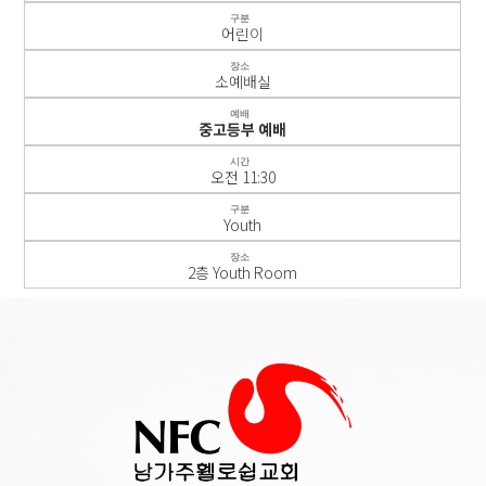
구분
어린이
장소
소예배실
예배
중고등부 예배
시간
오전 11:30
구분
Youth
장소
2층 Youth Room