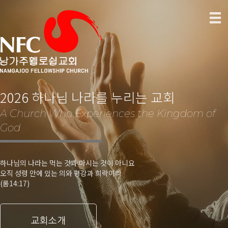
2026 하나님 나라를 누리는 교회
A Church Who Experiences the Kingdom of
God
하나님의 나라는 먹는 것과 마시는 것이 아니요
오직 성령 안에 있는 의와 평강과 희락이라
(롬14:17)
교회소개