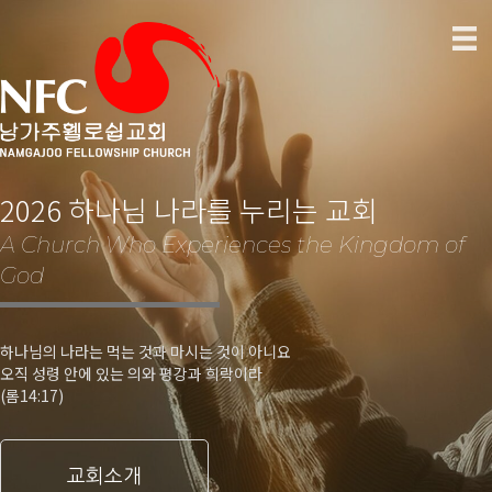
2026 하나님 나라를 누리는 교회
A Church Who Experiences the Kingdom of
God
하나님의 나라는 먹는 것과 마시는 것이 아니요
오직 성령 안에 있는 의와 평강과 희락이라
(롬14:17)
교회소개