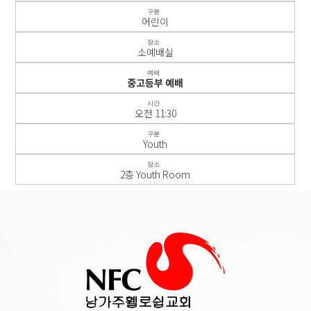
구분
어린이
장소
소예배실
예배
중고등부 예배
시간
오전 11:30
구분
Youth
장소
2층 Youth Room