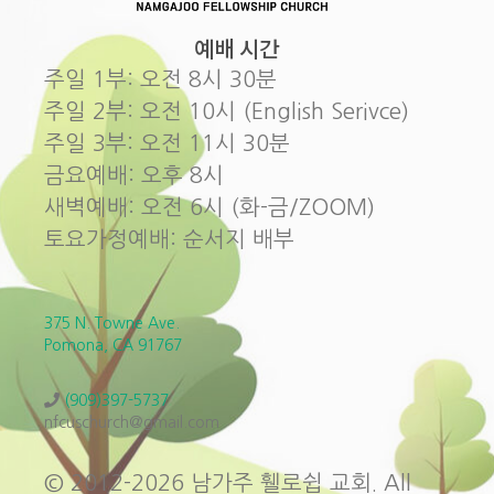
예배 시간
주일 1부: 오전 8시 30분
주일 2부: 오전 10시 (English Serivce)
주일 3부: 오전 11시 30분
금요예배: 오후 8시
새벽예배: 오전 6시 (화-금/ZOOM)
토요가정예배: 순서지 배부
375 N. Towne Ave.
Pomona, CA 91767
(909)397-5737
nfcuschurch@gmail.com
© 2012-2026 남가주 휄로쉽 교회. All