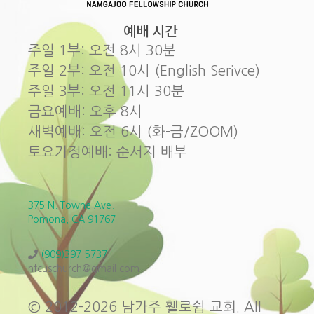
예배 시간
주일 1부: 오전 8시 30분
주일 2부: 오전 10시 (English Serivce)
주일 3부: 오전 11시 30분
금요예배: 오후 8시
새벽예배: 오전 6시 (화-금/ZOOM)
토요가정예배: 순서지 배부
375 N. Towne Ave.
Pomona, CA 91767
(909)397-5737
nfcuschurch@gmail.com
© 2012-2026 남가주 휄로쉽 교회. All