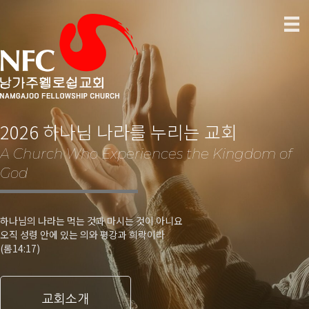
2026 하나님 나라를 누리는 교회
A Church Who Experiences the Kingdom of
God
하나님의 나라는 먹는 것과 마시는 것이 아니요
오직 성령 안에 있는 의와 평강과 희락이라
(롬14:17)
교회소개