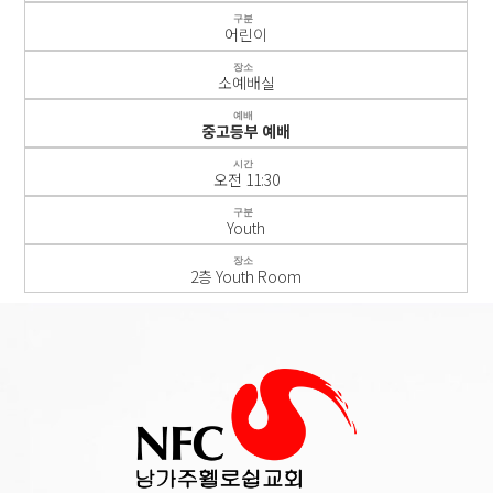
구분
어린이
장소
소예배실
예배
중고등부 예배
시간
오전 11:30
구분
Youth
장소
2층 Youth Room