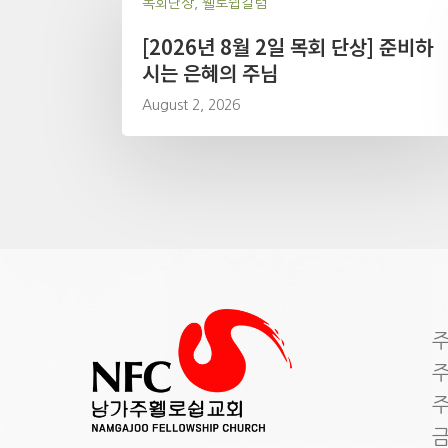
목회단상, 휄로쉽칼럼
[2026년 8월 2일 목회 단상] 준비하
시는 은혜의 주님
August 2, 2026
주
주
주
금